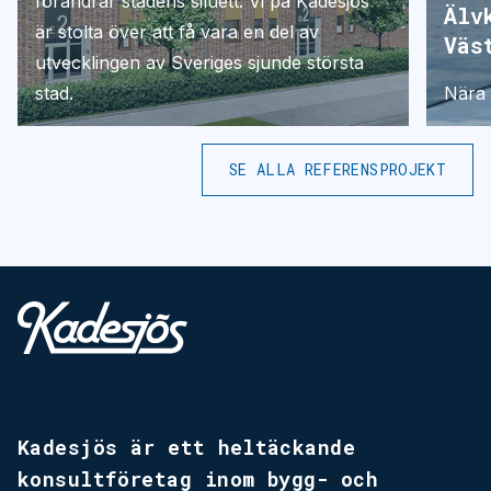
förändrar stadens siluett. Vi på Kadesjös
Älv
är stolta över att få vara en del av
Väs
utvecklingen av Sveriges sjunde största
stad.
Nära 
SE ALLA REFERENSPROJEKT
Kadesjös - Tillbaks till start
Kadesjös är ett heltäckande
konsultföretag inom bygg-­ och