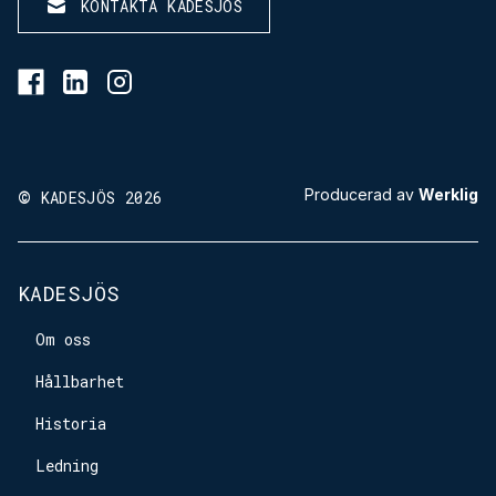
KONTAKTA KADESJÖS
BESÖK KADESJÖS PÅ FACEBOOK
BESÖK KADESJÖS PÅ LINKEDIN
BESÖK KADESJÖS PÅ INSTAGRAM
©
Producerad av
Werklig
KADESJÖS 2026
KADESJÖS
Om oss
Hållbarhet
Historia
Ledning