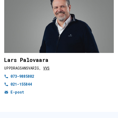
Lars Palovaara
UPPDRAGSANSVARIG,
VVS
073-9885802
021-155844
E-post