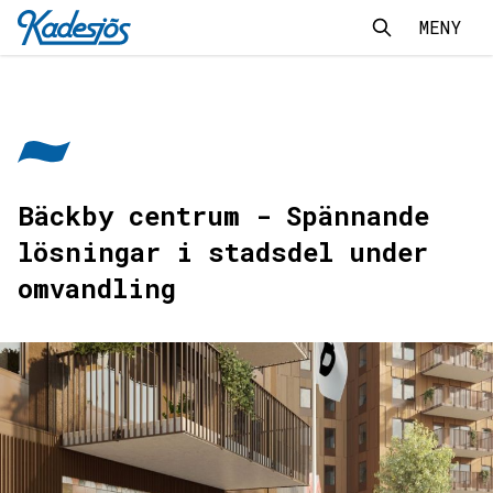
MENY
Sök
Sök
Kadesjös - Tillbaks till start
Bäckby centrum - Spännande
lösningar i stadsdel under
omvandling