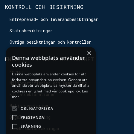
KONTROLL OCH BESIKTNING
Entreprenad- och leveransbesiktningar
Statusbesiktningar
Övriga besiktningar och kontroller
×
Denna webbplats använder
ENERGI, MILJÖ & HÅLLBARHET
cookies
Energi
Denna webbplats använder cookies för att
förbättra användarupplevelsen. Genom att
Miljöcertifiering och samordning
använda vår webbplats samtycker du till alla
cookies i enlighet med vår cookiepolicy.
Läs
Klimatdeklarationer
mer
Miljöinventering
OBLIGATORISKA
Dagsljusberäkning
PRESTANDA
SPÅRNING
Inneklimatberäkningar