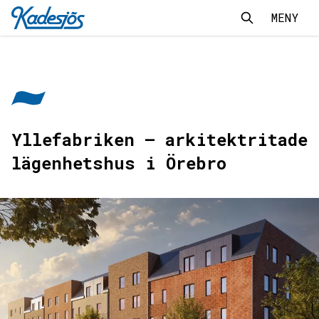
MENY
Sök
Sök
Kadesjös - Tillbaks till start
Yllefabriken – arkitektritade
lägenhetshus i Örebro