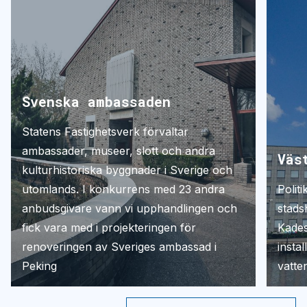
Svenska ambassaden
Statens Fastighetsverk förvaltar
ambassader, museer, slott och andra
Väs
kulturhistoriska byggnader i Sverige och
utomlands. I konkurrens med 23 andra
Polit
anbudsgivare vann vi upphandlingen och
stads
fick vara med i projekteringen för
Kades
renoveringen av Sveriges ambassad i
instal
Peking
vatte