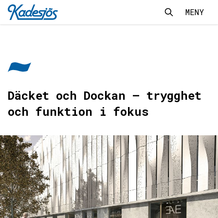
MENY
Sök
Sök
Kadesjös - Tillbaks till start
Däcket och Dockan – trygghet
och funktion i fokus