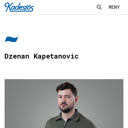
MENY
Sök
Sök
Kadesjös - Tillbaks till start
Dzenan Kapetanovic