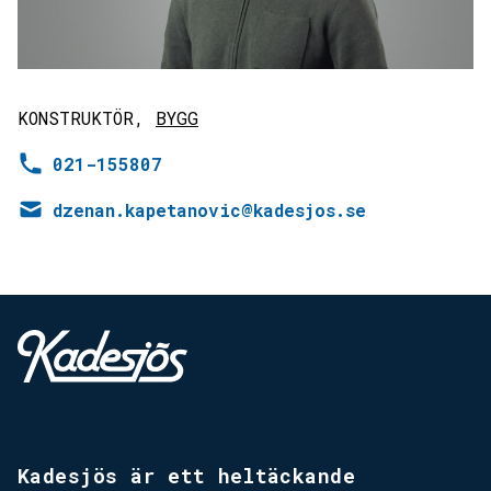
KONSTRUKTÖR,
BYGG
021-155807
dzenan.kapetanovic@kadesjos.se
Kadesjös - Tillbaks till start
Kadesjös är ett heltäckande