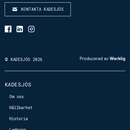
KONTAKTA KADESJÖS
BESÖK KADESJÖS PÅ FACEBOOK
BESÖK KADESJÖS PÅ LINKEDIN
BESÖK KADESJÖS PÅ INSTAGRAM
©
Producerad av
Werklig
KADESJÖS 2026
KADESJÖS
Om oss
Hållbarhet
Historia
Ledning