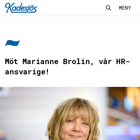
MENY
Sök
Sök
Kadesjös - Tillbaks till start
Möt Marianne Brolin, vår HR-
ansvarige!