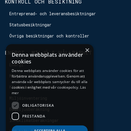
KONTROLL OCH BESIKTNING
Entreprenad- och leveransbesiktningar
Statusbesiktningar
Övriga besiktningar och kontroller
×
ENERGI, MILJÖ & HÅLLBARHET
Denna webbplats använder
cookies
Energi
Denna webbplats använder cookies för att
Miljöcertifiering och samordning
förbättra användarupplevelsen. Genom att
använda vår webbplats samtycker du till alla
Klimatdeklarationer
cookies i enlighet med vår cookiepolicy.
Läs
mer
Miljöinventering
OBLIGATORISKA
Dagsljusberäkning
PRESTANDA
Inneklimatberäkningar
ACCEPTERA ALLA